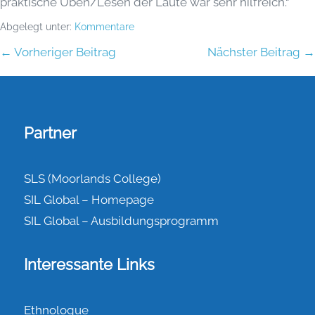
praktische Üben/Lesen der Laute war sehr hilfreich.“
Abgelegt unter:
Kommentare
← Vorheriger Beitrag
Nächster Beitrag →
Partner
SLS (Moorlands College)
SIL Global – Homepage
SIL Global – Ausbildungsprogramm
Interessante Links
Ethnologue